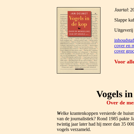
Jaartal
: 2
Slappe kaf
Uitgeverij 
inhoudstaf
cover en r
cover groo
Voor alle
Vogels in
Over de men
W
elke krantenkoppen versierde de huism
van de journalistiek? Rond 1985 pakte J
twintig jaar later had hij meer dan 35 00
vogels verzameld.