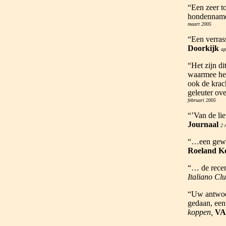
“Een zeer t
hondennamen
maart 2005
“Een verrass
Doorkijk
ap
“Het zijn di
waarmee het
ook de krac
geleuter ov
februari 2005
“’Van de li
Journaal
2 
“…een gewel
Roeland K
“… de recens
Italiano Clu
“Uw antwoor
gedaan, een
koppen,
VA