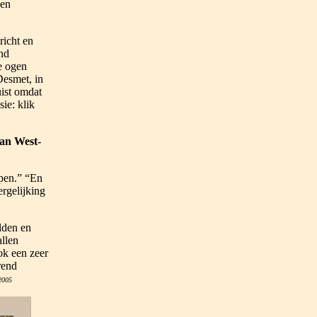
nen
richt en
ond
e ogen
Desmet, in
uist omdat
ie: klik
an West-
pen.” “En
ergelijking
lden en
allen
ok een zeer
rend
2005