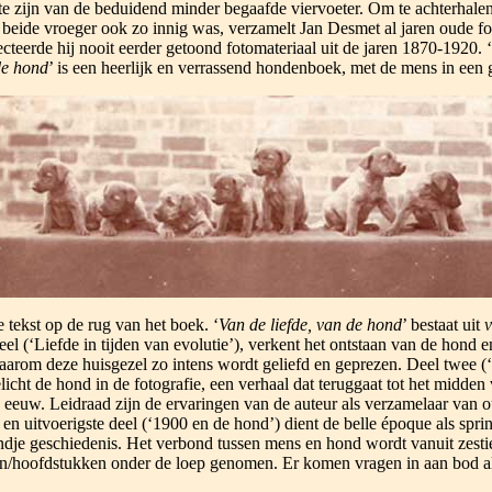
 te zijn van de beduidend minder begaafde viervoeter. Om te achterhalen
 beide vroeger ook zo innig was, verzamelt Jan Desmet al jaren oude fo
ecteerde hij nooit eerder getoond fotomateriaal uit de jaren 1870-1920. ‘
de hond
’ is een heerlijk en verrassend hondenboek, met de mens in een g
e tekst op de rug van het boek. ‘
Van de liefde, van de hond
’ bestaat uit
v
eel (‘Liefde in tijden van evolutie’), verkent het ontstaan van de hond en
aarom deze huisgezel zo intens wordt geliefd en geprezen. Deel twee 
elicht de hond in de fotografie, een verhaal dat teruggaat tot het midden
 eeuw. Leidraad zijn de ervaringen van de auteur als verzamelaar van o
 en uitvoerigste deel (‘1900 en de hond’) dient de belle époque als spri
ndje geschiedenis. Het verbond tussen mens en hond wordt vanuit zesti
n/hoofdstukken onder de loep genomen. Er komen vragen in aan bod al