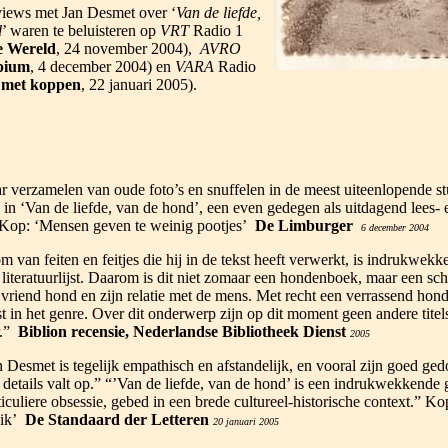
views met Jan Desmet over ‘
Van de liefde,
d
’ waren te beluisteren op
VRT
Radio 1
 Wereld
, 24 november 2004),
AVRO
pium
, 4 december 2004) en
VARA
Radio
 met koppen
, 22 januari 2005).
r verzamelen van oude foto’s en snuffelen in de meest uiteenlopende st
 in ‘Van de liefde, van de hond’, een even gedegen als uitdagend lees- 
Kop: ‘Mensen geven te weinig pootjes’
De Limburger
6 december 2004
 van feiten en feitjes die hij in de tekst heeft verwerkt, is indrukwekk
 literatuurlijst. Daarom is dit niet zomaar een hondenboek, maar een sch
n vriend hond en zijn relatie met de mens. Met recht een verrassend hon
 in het genre. Over dit onderwerp zijn op dit moment geen andere titel
r.”
Biblion recensie, Nederlandse Bibliotheek Dienst
2005
n Desmet is tegelijk empathisch en afstandelijk, en vooral zijn goed ge
details valt op.” “’Van de liefde, van de hond’ is een indrukwekkende 
iculiere obsessie, gebed in een brede cultureel-historische context.” Ko
ik’
De Standaard der Letteren
20 januari 2005