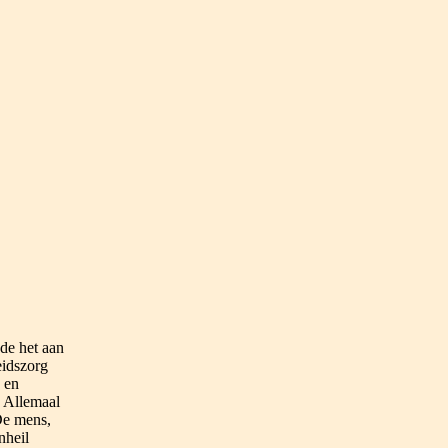
gde het aan
eidszorg
 en
 Allemaal
De mens,
nheil