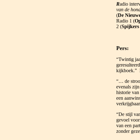
R
adio inter
van de hon
(
De Nieuwe
Radio 1 (
O
2 (
Spijkers
Pers:
“Twintig jaa
geresulteerd
kijkboek.” 
“… de stroom
evenals zijn
historie va
een aanwinst
verkrijgbaa
“De stijl va
gevoel voor 
van een part
zonder geze