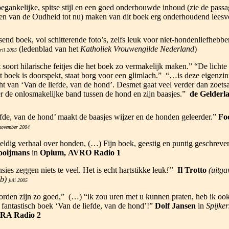
oegankelijke, spitse stijl en een goed onderbouwde inhoud (zie de passa
 van de Oudheid tot nu) maken van dit boek erg onderhoudend lees
end boek, vol schitterende foto’s, zelfs leuk voor niet-hondenliefhebbe
(ledenblad van het
Katholiek Vrouwengilde Nederland
)
ril 2005
t soort hilarische feitjes die het boek zo vermakelijk maken.” “De lichte 
 boek is doorspekt, staat borg voor een glimlach.” “…is deze eigenzin
ht van ‘Van de liefde, van de hond’. Desmet gaat veel verder dan zoets
er de onlosmakelijke band tussen de hond en zijn baasjes.”
de Gelderl
efde, van de hond’ maakt de baasjes wijzer en de honden geleerder.”
Fo
november 2004
dig verhaal over honden, (…) Fijn boek, geestig en puntig geschreve
ooijmans
in
Opium,
AVRO Radio 1
ies zeggen niets te veel. Het is echt hartstikke leuk
!”
Il Trotto
(uitga
b)
juli 2005
den zijn zo goed,” (…) “ik zou uren met u kunnen praten, heb ik ook
 fantastisch boek ‘Van de liefde, van de hond’!”
Dolf Jansen
in
Spijker
RA Radio 2