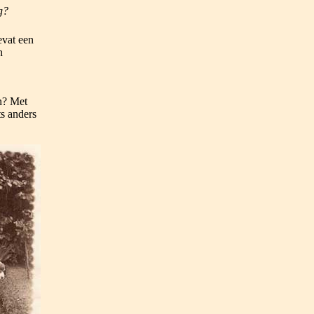
g?
evat een
n
n? Met
s anders