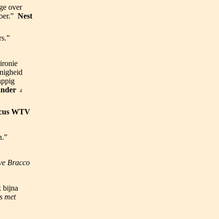
ge over
voer.”
Nest
rs.”
ironie
nigheid
appig
ander
4
cus WTV
n.”
ve Bracco
 bijna
s met