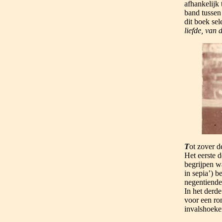
afhankelijk
band tussen
dit boek sel
liefde, van 
T
ot zover d
Het eerste d
begrijpen w
in sepia’) b
negentiende
In het derde
voor een ro
invalshoeke