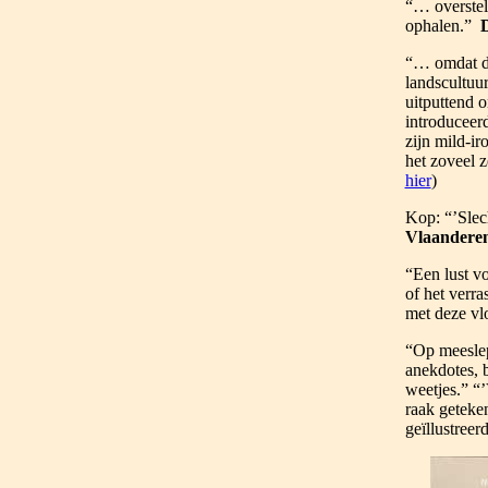
“…
overste
ophalen.”
D
“… omdat de
landscultuur
uitputtend o
introduceerd
zijn mild-ir
het zoveel 
hier
)
Kop: “’Slec
Vlaandere
“Een lust v
of het verra
met deze v
“Op meeslep
anekdotes, b
weetjes.” “’
raak geteken
geïllustreer