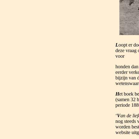
L
oopt er do
deze vraag 
voor
honden dan m
eerder verke
bijzijn van
wetenswaard
H
et boek 
(samen 32 bl
periode 1880
‘
V
an de lie
nog steeds v
worden best
website uitg