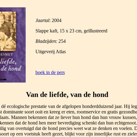
Jaartal
: 2004
Slappe kaft, 15 x
23 cm
, geïllustreerd
Bladzijden
: 254
Uitgeverij Atlas
boek in de pers
Van de liefde, van de hond
 dé ecologische prestatie van de afgelopen honderdduizend jaar. Hij le
t dominante soort ooit en kreeg er eten, roomservice en gratis gezondh
plaats. Mannen bekennen dat ze liever hun hond dan hun vrouw kussen,
ennen dat de hond hen meer bevrediging schenkt dan hun echtgenoot.
heilig van overtuigd dat de hond precies weet wat ze denken en voelen. 
soort op een voetstuk heeft gezet, blijkt voor zijn innerlijke rust en ziele