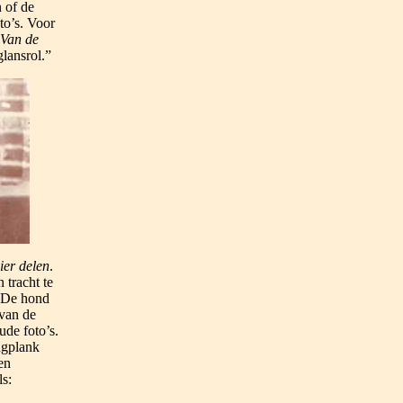
 of de
to’s. Voor
Van de
lansrol.”
ier delen
.
 tracht te
(‘De hond
 van de
ude foto’s.
ngplank
en
s: