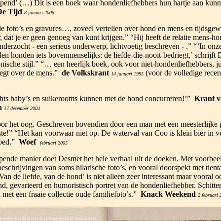
lpend’ (…) Dit is een boek waar hondenliefhebbers hun hartje aan kun
e Tijd
8 januari 2005
 foto’s en gravures…, zoveel vertellen over hond en mens en tijdsgew
, dat je er geen genoeg van kunt krijgen.” “Hij heeft de relatie mens-h
nderzocht - een serieus onderwerp, lichtvoetig beschreven - .” “’In onz
en honden iets bovenmenselijks: de liefde-die-nooit-bedriegt,’ schrijft 
onische stijl.” “… een heerlijk boek, ook voor niet-hondenliefhebbers, j
zegt over de mens.”
de Volkskrant
(voor de volledige recens
14 januari 1995
hts baby’s en suikerooms kunnen met de hond concurreren!’”
Krant v
n
17 december 2004
oor het oog. Geschreven bovendien door een man met een meesterlijke 
ste!” “Het kan voorwaar niet op. De waterval van Coo is klein bier in v
loed.”
Woef
februari 2005
ende manier doet Desmet het hele verhaal uit de doeken. Met voorbee
eschrijvingen van soms hilarische foto’s, en vooral doorspekt met tient
Van de liefde, van de hond’ is niet alleen zeer interessant maar vooral o
d, gevarieerd en humoristisch portret van de hondenliefhebber. Schitte
d met een fraaie collectie oude familiefoto’s.”
Knack Weekend
2 februari 