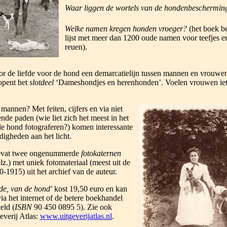
Waar liggen de wortels van de hondenbeschermin
Welke namen kregen honden vroeger?
(het boek b
lijst met meer dan 1200 oude namen voor teefjes e
reuen).
or de liefde voor de hond een demarcatielijn tussen mannen en vrouwe
opent het
slotdeel
‘Dameshondjes en herenhonden’. Voelen vrouwen iet
annen? Met feiten, cijfers en via niet
nde paden (wie liet zich het meest in het
 de hond fotograferen?) komen interessante
igheden aan het licht.
bevat twee ongenummerde
fotokaternen
z.) met uniek fotomateriaal (meest uit de
-1915) uit het archief van de auteur.
fde, van de hond
’ kost 19,50 euro en kan
ia het internet of de betere boekhandel
eld (
ISBN
90 450 0895 5). Zie ook
everij Atlas:
www.uitgeverijatlas.nl
.