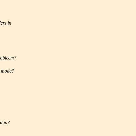
ers in
robleem?
e mode?
d in?