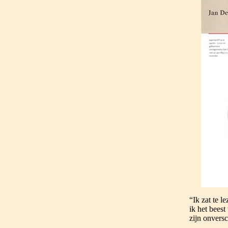
“Ik zat te 
ik het bees
zijn onvers