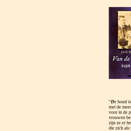
“
D
e hond is
met de mees
voor in de 
vrouwen bek
zijn ze er 
die zich als 