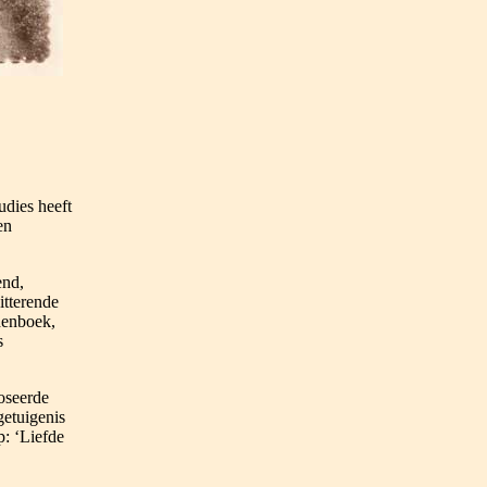
udies heeft
en
end,
itterende
denboek,
s
doseerde
getuigenis
p: ‘Liefde