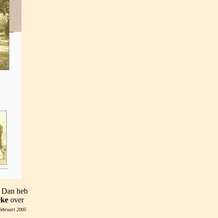
. Dan heb
cke
over
februari 2005